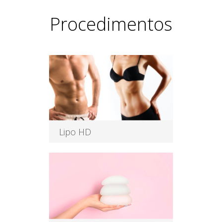
Procedimentos
Lipo HD
Vem saber mais sobre
lipoaspiração HD. O que é a Lipo
HD? A sigla H
Leia Mais