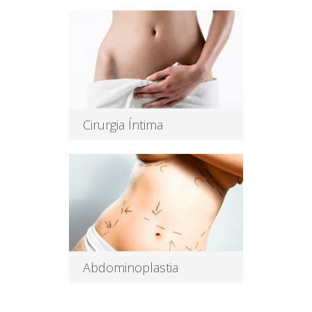
A Lipoaspiração da mama
masculina é um procedimento
seguro que leva
Leia Mais
Cirurgia Íntima
Redução do Monte de Vênus Esse
tipo de procedimento é realizado
em
Leia Mais
Abdominoplastia
A Plástica de Abdômen é feita
através de uma incisão horizontal l