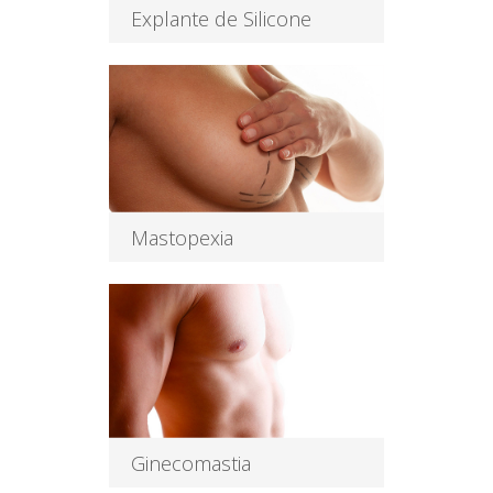
Explante de Silicone
O explante de silicone, que é a
retirada definitiva das próteses,
Leia Mais
Mastopexia
O implante de silicone nem
sempre é a solução para uma
mama flácid
Leia Mais
Ginecomastia