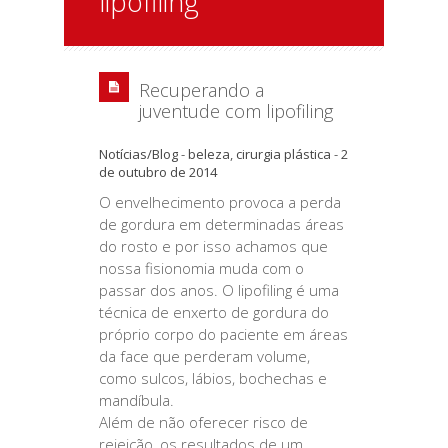
lipofiling
Recuperando a
juventude com lipofiling
Notícias/Blog
-
beleza
,
cirurgia plástica
-
2
de outubro de 2014
O envelhecimento provoca a perda
de gordura em determinadas áreas
do rosto e por isso achamos que
nossa fisionomia muda com o
passar dos anos. O lipofiling é uma
técnica de enxerto de gordura do
próprio corpo do paciente em áreas
da face que perderam volume,
como sulcos, lábios, bochechas e
mandíbula.
Além de não oferecer risco de
rejeição, os resultados de um