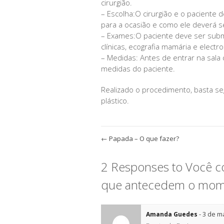
cirurgião.
– Escolha:O cirurgião e o pacient
para a ocasião e como ele deverá se
– Exames:O paciente deve ser subme
clínicas, ecografia mamária e electr
– Medidas: Antes de entrar na sala d
medidas do paciente.
Realizado o procedimento, basta s
plástico.
←
Papada – O que fazer?
2 Responses to Você 
que antecedem o mome
-
3 de m
Amanda Guedes