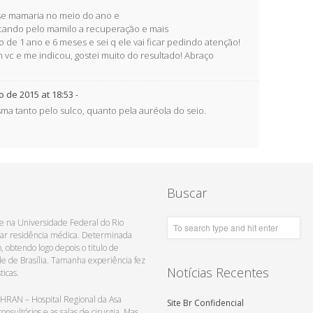
se mamaria no meio do ano e
ocando pelo mamilo a recuperação e mais
o de 1 ano e 6 meses e sei q ele vai ficar pedindo atenção!
vc e me indicou, gostei muito do resultado! Abraço
 de 2015 at 18:53
-
a tanto pelo sulco, quanto pela auréola do seio.
Buscar
-se na Universidade Federal do Rio
rsar residência médica. Determinada
 obtendo logo depois o titulo de
e de Brasília. Tamanha experiência fez
Notícias Recentes
ticas.
HRAN – Hospital Regional da Asa
Site Br Confidencial
nsultórios e as salas de cirurgia. Mas