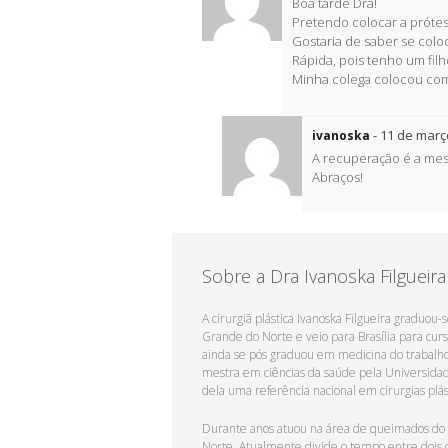
Boa tarde Dra!
Pretendo colocar a próte
Gostaria de saber se col
Rápida, pois tenho um filh
Minha colega colocou com 
-
11 de março
ivanoska
A recuperação é a mesm
Abraços!
Sobre a Dra Ivanoska Filgueira
A cirurgiã plástica Ivanoska Filgueira graduou
Grande do Norte e veio para Brasília para cu
ainda se pós graduou em medicina do trabalho,
mestra em ciências da saúde pela Universidad
dela uma referência nacional em cirurgias plás
Durante anos atuou na área de queimados do 
Norte. Atualmente divide o tempo entre dois co