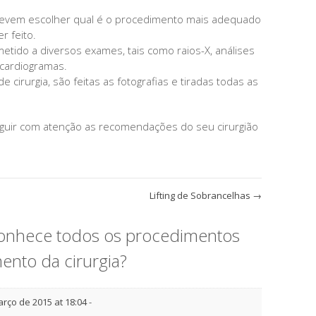
e devem escolher qual é o procedimento mais adequado
r feito.
tido a diversos exames, tais como raios-X, análises
ocardiogramas.
e cirurgia, são feitas as fotografias e tiradas todas as
eguir com atenção as recomendações do seu cirurgião
Lifting de Sobrancelhas
→
conhece todos os procedimentos
nto da cirurgia?
arço de 2015 at 18:04
-