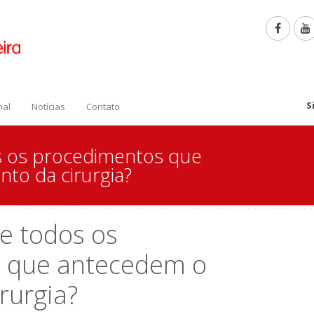
S
nal
Notícias
Contato
s os procedimentos que
o da cirurgia?
e todos os
 que antecedem o
rurgia?