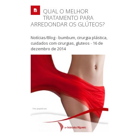
QUAL O MELHOR
TRATAMENTO PARA
ARREDONDAR OS GLÚTEOS?
Notícias/Blog
-
bumbum
,
cirurgia plástica
,
cuidados com cirurgias
,
gluteos
-
16 de
dezembro de 2014