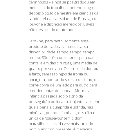
carinhosos – ainda se pós graduou em
medicina do trabalho, obetendo logo
depois o titulo de mestra em ciências da
saúde pela Universidade de Brasília, com
louvor e a distinção merecidos. E avisa:
não desistiu do doutorado.
Falta-lhe, para tanto, somente esse
produto de cada vez mais escassa
disponibilidade: tempo, tempo, tempo,
tempo. São três consultórios para dar
conta, além das cirurgias, uma média de
quatro por semana. O sorriso da doutora
é farto, sem respingos de ironia ou
amargura, apesar do stress cotidiano, do
corre-corre de um lado para outro para
atender tantas demandas. Mesmo a
infância passada sob o signo da
perseguição política – ultrajante caso em
que a pena é cumprida e sofrida, nas
minúcias, por toda família – , essa filha
única de “pais-avós” tem o dom
maravilhoso, e cada vez mais raro, do
bom humor onipresente. À medicina