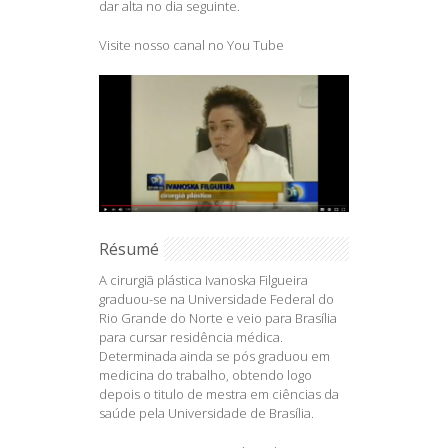
dar alta no dia seguinte.
Visite nosso canal no You Tube
Résumé
A cirurgiã plástica Ivanoska Filgueira
graduou-se na Universidade Federal do
Rio Grande do Norte e veio para Brasília
para cursar residência médica.
Determinada ainda se pós graduou em
medicina do trabalho, obtendo logo
depois o titulo de mestra em ciências da
saúde pela Universidade de Brasília.