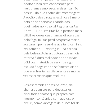
dedica a vida sem concessões para
melodramas amorosos, mais ainda não
desistiu do que chama de “maternagem”.
A opção pelas cirurgias estéticas é mero
detalhe após anos cuidando dos
queimados no Hospital Regional da Asa
Norte – HRAN, em Brasília, o período mais
difícil. As dores das crianças dilaceradas
pelo fogo, muitas perdidas para a morte,
acabaram por fazer-lhe aceitar o caminho
mais ameno – uma trégua – da corrida
pela beleza. Acha a doutora que um dia
retorna à dura realidade dos hospitais
públicos, maturidade servir de algum
escudo às agruras do sofrimento diário
que é enfrentar as dilacerantes e muitas
vezes terminais queimaduras.
Nas espremidas horas de lazer, ela
chama os amigos para degustar os
disputados risotos que prepara com
mesmo rigor técnico com que usa o
bisturi, com a vantagem de nunca ter de