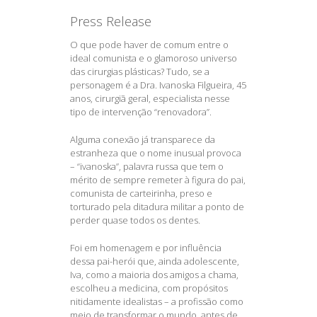
Press Release
O que pode haver de comum entre o
ideal comunista e o glamoroso universo
das cirurgias plásticas? Tudo, se a
personagem é a Dra. Ivanoska Filgueira, 45
anos, cirurgiã geral, especialista nesse
tipo de intervenção “renovadora”.
Alguma conexão já transparece da
estranheza que o nome inusual provoca
– “ivanoska”, palavra russa que tem o
mérito de sempre remeter à figura do pai,
comunista de carteirinha, preso e
torturado pela ditadura militar a ponto de
perder quase todos os dentes.
Foi em homenagem e por influência
dessa pai-herói que, ainda adolescente,
Iva, como a maioria dos amigos a chama,
escolheu a medicina, com propósitos
nitidamente idealistas – a profissão como
meio de transformar o mundo, antes de