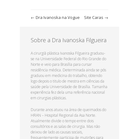
←
Dra Ivanoska na Vogue
Site Caras
→
Sobre a Dra Ivanoska Filgueira
A cirurgiã plástica Ivanoska Filgueira graduou-
se na Universidade Federal do Rio Grande do
Norte e veio para Brasília para cursar
residência médica. Determinada ainda se pós
graduou em medicina do trabalho, obtendo
logo depois o titulo de mestra em ciências da
saúde pela Universidade de Brasília. Tamanha
experiência fez dela uma referência nacional
em cirurgias plásticas.
Durante anos atuou na área de queimados do
HRAN – Hospital Regional da Asa Norte.
Atualmente divide o tempo entre dois
consultórios e as salas de cirurgia. Mas não
deixou de lado as causas sociais,
frequentemente participa de mutirões para