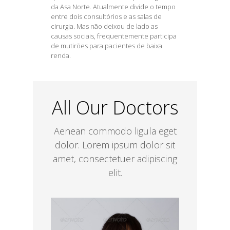
da Asa Norte. Atualmente divide o tempo
entre dois consultórios e as salas de
cirurgia. Mas não deixou de lado as
causas sociais, frequentemente participa
de mutirões para pacientes de baixa
renda.
All Our Doctors
Aenean commodo ligula eget
dolor. Lorem ipsum dolor sit
amet, consectetuer adipiscing
elit.