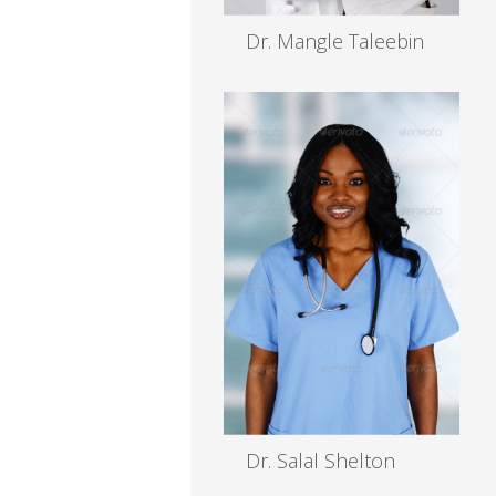
Dr. Mangle Taleebin
MD, Gyne
Read more
Dr. Salal Shelton
MBBS, MD, EENT