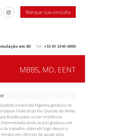
Marque sua consulta
imulação em 3D
Tel.:
+55 61 3345-8993
MBBS, MD, EENT
mé
iã plástica Ivanoska Filgueira graduou-se
ersidade Federal do Rio Grande do Norte
ara Brasília para cursar residência
 Determinada ainda se pós graduou em
a do trabalho, obtendo logo depois o
de mestra em ciências da saúde pela