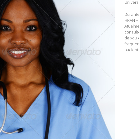
Universi
Durante
HRAN – 
Atualme
consultó
deixou d
frequen
pacient