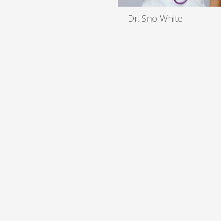
Dr. Sno White
MD, EENT
Read more