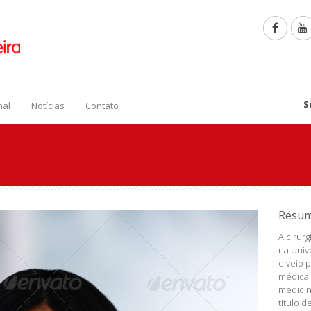
S
nal
Notícias
Contato
Résu
A cirurg
na Univ
e veio p
médica.
medicin
titulo 