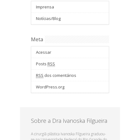
Imprensa
Notícias/Blog
Meta
Acessar
Posts
RSS
RSS
dos comentários
WordPress.org
Sobre a Dra Ivanoska Filgueira
A cirurgiã plástica Ivanoska Filgueira graduou-
se na Universidade Federal do Rio Grande do