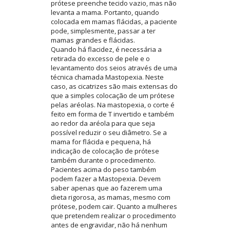
prótese preenche tecido vazio, mas não
levanta a mama. Portanto, quando
colocada em mamas flácidas, a paciente
pode, simplesmente, passar a ter
mamas grandes e flácidas.
Quando há flacidez, é necessária a
retirada do excesso de pele e o
levantamento dos seios através de uma
técnica chamada Mastopexia. Neste
caso, as cicatrizes são mais extensas do
que a simples colocação de um prótese
pelas aréolas. Na mastopexia, o corte é
feito em forma de T invertido e também
ao redor da aréola para que seja
possível reduzir o seu diâmetro. Se a
mama for flácida e pequena, há
indicação de colocação de prótese
também durante o procedimento.
Pacientes acima do peso também
podem fazer a Mastopexia. Devem
saber apenas que ao fazerem uma
dieta rigorosa, as mamas, mesmo com
prótese, podem cair. Quanto a mulheres
que pretendem realizar o procedimento
antes de engravidar, não há nenhum