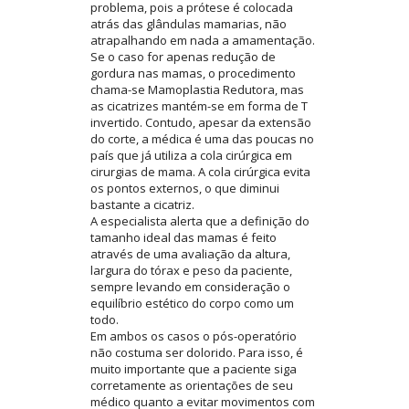
problema, pois a prótese é colocada
atrás das glândulas mamarias, não
atrapalhando em nada a amamentação.
Se o caso for apenas redução de
gordura nas mamas, o procedimento
chama-se Mamoplastia Redutora, mas
as cicatrizes mantém-se em forma de T
invertido. Contudo, apesar da extensão
do corte, a médica é uma das poucas no
país que já utiliza a cola cirúrgica em
cirurgias de mama. A cola cirúrgica evita
os pontos externos, o que diminui
bastante a cicatriz.
A especialista alerta que a definição do
tamanho ideal das mamas é feito
através de uma avaliação da altura,
largura do tórax e peso da paciente,
sempre levando em consideração o
equilíbrio estético do corpo como um
todo.
Em ambos os casos o pós-operatório
não costuma ser dolorido. Para isso, é
muito importante que a paciente siga
corretamente as orientações de seu
médico quanto a evitar movimentos com